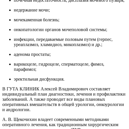
почечная недостаточность, дисплазия мочевого пузыря;
недержание мочи;
мочекаменная болезнь;
онкопатологии органов мочеполовой системы;
инфекции, передаваемые половым путем (герпес,
уреаплазмоз, хламидиоз, микоплазмоз) и др.;
аденома простаты;
варикоцеле, гидроцеле, сперматоцеле, фимоз,
парафимоз;
эректильная дисфункция.
В ГУТА КЛИНИК Алексей Владимирович составляет
индивидуальный план диагностики, лечения и профилактики
заболеваний. А также проводит все виды плановых
оперативных вмешательств в общей урологии, онкоурологии
и андрологии.
А. В. Щекочихин владеет современными методиками
оперативного лечения, как традиционным хирургическим