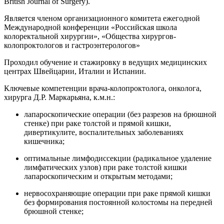
British Journal of Surgery).
Является членом организационного комитета ежегодной
Международной конференции «Российская школа
колоректальной хирургии», «Общества хирургов-
колопроктологов и гастроэнтерологов»
Проходил обучение и стажировку в ведущих медицинских
центрах Швейцарии, Италии и Испании.
Ключевые компетенции врача-колопроктолога, онколога,
хирурга Д.Р. Маркарьяна, к.м.н.:
лапароскопические операции (без разрезов на брюшной
стенке) при раке толстой и прямой кишки,
дивертикулите, воспалительных заболеваниях
кишечника;
оптимальные лимфодиссекции (радикальное удаление
лимфатических узлов) при раке толстой кишки
лапароскопическим и открытым методами;
нервосохраняющие операции при раке прямой кишки
без формирования постоянной колостомы на передней
брюшной стенке;