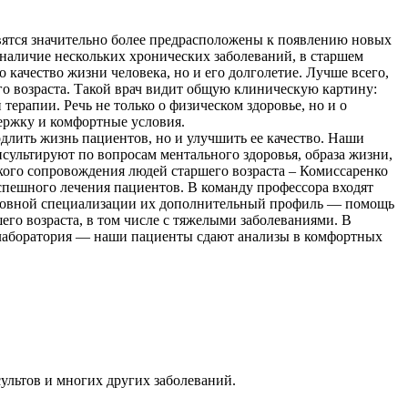
овятся значительно более предрасположены к появлению новых
 наличие нескольких хронических заболеваний, в старшем
 качество жизни человека, но и его долголетие. Лучше всего,
его возраста. Такой врач видит общую клиническую картину:
терапии. Речь не только о физическом здоровье, но и о
ержку и комфортные условия.
длить жизнь пациентов, но и улучшить ее качество. Наши
ультируют по вопросам ментального здоровья, образа жизни,
ского сопровождения людей старшего возраста – Комиссаренко
успешного лечения пациентов. В команду профессора входят
сновной специализации их дополнительный профиль — помощь
го возраста, в том числе с тяжелыми заболеваниями. В
 лаборатория — наши пациенты сдают анализы в комфортных
ультов и многих других заболеваний.