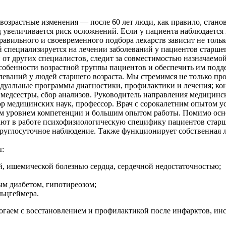
 возрастные изменения — после 60 лет люди, как правило, стан
д увеличивается риск осложнений. Если у пациента наблюдается
авильного и своевременного подбора лекарств зависит не только
рый специализируется на лечении заболеваний у пациентов старш
 от других специалистов, следит за совместимостью назначаемой 
собенности возрастной группы пациентов и обеспечить им подд
еваний у людей старшего возраста. Мы стремимся не только про
уальные программы диагностики, профилактики и лечения; конс
, медсестры, сбор анализов. Руководитель направления медицин
тор медицинских наук, профессор. Врач с сорокалетним опытом 
оким уровнем компетенции и большим опытом работы. Помимо о
ают в работе психофизиологическую специфику пациентов старше
 круглосуточное наблюдение. Также функционирует собственная
ы:
й, ишемической болезнью сердца, сердечной недостаточностью;
ым диабетом, гипотиреозом;
ьцгеймера.
огаем с восстановлением и профилактикой после инфарктов, инс