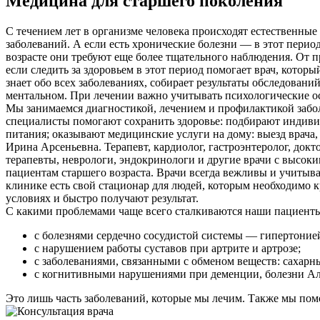
Медицина для старшего поколения
С течением лет в организме человека происходят естественные
заболеваний. А если есть хронические болезни — в этот перио
возрасте они требуют еще более тщательного наблюдения. От пр
если следить за здоровьем в этот период помогает врач, кото
знает обо всех заболеваниях, собирает результаты обследований
ментальном. При лечении важно учитывать психологические о
Мы занимаемся диагностикой, лечением и профилактикой забол
специалисты помогают сохранить здоровье: подбирают индивид
питания; оказывают медицинские услуги на дому: выезд врача
Ирина Арсеньевна. Терапевт, кардиолог, гастроэнтеролог, док
терапевты, неврологи, эндокринологи и другие врачи с выс
пациентам старшего возраста. Врачи всегда вежливы и учитыв
клинике есть свой стационар для людей, которым необходимо
условиях и быстро получают результат.
С какими проблемами чаще всего сталкиваются наши пациент
с болезнями сердечно сосудистой системы — гипертоние
с нарушением работы суставов при артрите и артрозе;
с заболеваниями, связанными с обменом веществ: сахарн
с когнитивными нарушениями при деменции, болезни Ал
Это лишь часть заболеваний, которые мы лечим. Также мы пом