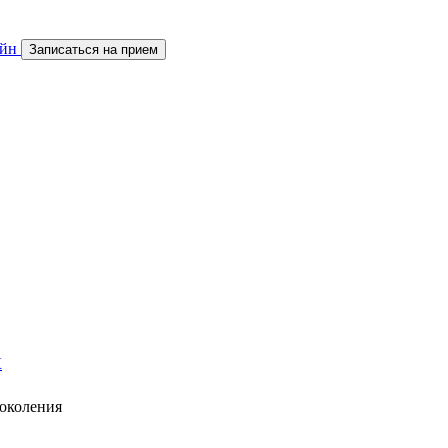
айн
Записаться на прием
К
околения