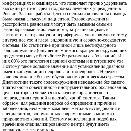
конференциях и семинарах, что позволяет прочно удерживать
высокий рейтинг среди подобных лечебных учреждений в
России. За годы работы Центра специализированная помощь
была оказана тысячам пациентов. Головокружения и
расстройства равновесия могут быть вызваны самыми
разнообразными заболеваниями, затрагивающими, в
частности, центральную и периферическую нервную систему,
внутреннее ухо и глаза, эндокринную и сердечно-сосудистую
системы. По статистике причиной лишь вестибулярного
головокружения (ощущения мнимого вращения окружающих
предметов) могут быть более 80 различных заболеваний. Из
них 80% это патология нервной системы и внутреннего уха.
Поэтому такое большое значение для установления диагноза
имеют консультации невролога и отоневролога. Нередко
головокружение бывает обусловлено хроническим стрессом.
Диагностика такого головокружения невозможна без самого
тщательного объективного инструментального обследования,
целью которого является исключение органического
повреждения нервной и вестибулярной системы. Таким
образом, для решения вопроса об определении причины
заболевания, необходим комплекс методов исследования и
специалистов, вооруженных современными знаниями о
природе этих явлений. Поэтому консультации подобных
врачей вне специализированного центра будут иметь
меньшую эффективность.